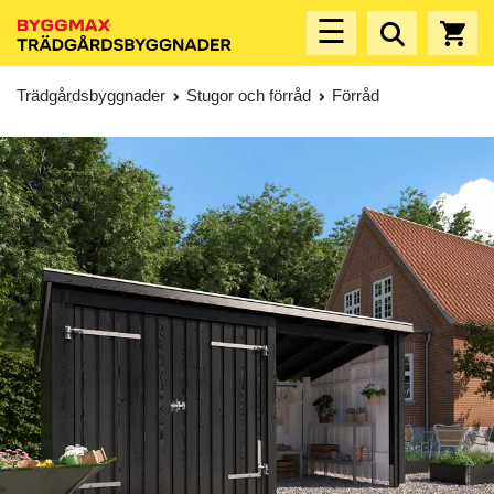
☰
Trädgårdsbyggnader
Stugor och förråd
Förråd