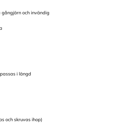
 gångjärn och invändig
da
passas i längd
s och skruvas ihop)