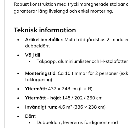
Robust konstruktion med tryckimpregnerade stolpar o
garanterar lång livslängd och enkel montering.
Teknisk information
Artikel innehåller:
Multi trädgårdshus 2-moduler 
dubbeldörr.
Välj till
Takpapp, aluminiumlister och H-stolpfötter
Monteringstid:
Ca 10 timmar för 2 personer (exk
takläggning)
Yttermått:
432 × 248 cm (L × B)
Yttermått – höjd:
145 / 202 / 250 cm
Invändigt rum:
4,6 m² (386 × 238 cm)
Dörr:
Dubbeldörr, levereras färdigmonterad