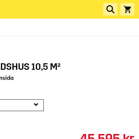
DSHUS 10,5 M²
msida
45 595 kr