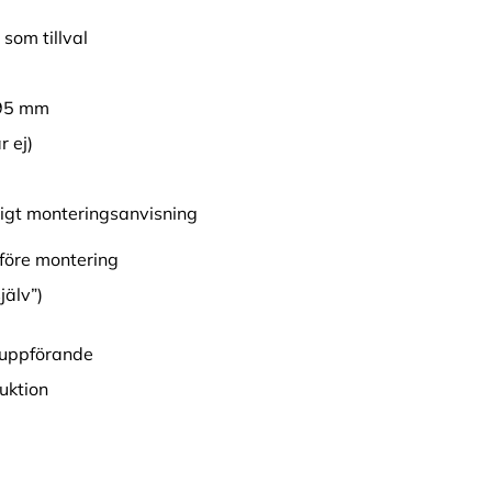
som tillval
 95 mm
r ej)
nligt monteringsanvisning
före montering
älv”)
 uppförande
ruktion