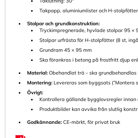
Taklutning: 30°
Takpapp, aluminiumlister och H-stolpfötter 
Stolpar och grundkonstruktion:
Tryckimpregnerade, hyvlade stolpar 95 ×
Stolpar urfrästa för H-stolpfötter (8 st, ingå
Grundram 45 × 95 mm
Ska förankras i betong på frostfritt djup e
Material:
Obehandlat trä – ska grundbehandlas 
Montering:
Levereras som byggsats (”Montera sj
Övrigt:
Kontrollera gällande bygglovsregler innan
Produktbilder kan avvika från slutlig konst
Godkännande:
CE-märkt, för privat bruk