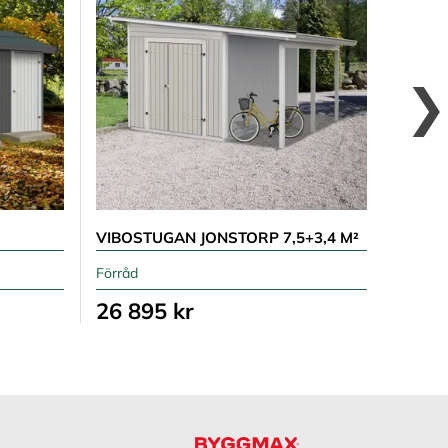
VIBOSTUGAN JONSTORP 7,5+3,4 M²
ELIAS 
Förråd
Förråd
26 895 kr
17 6