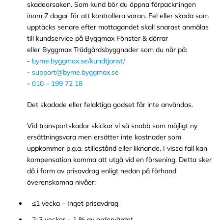
skadeorsaken. Som kund bör du öppna förpackningen
inom 7 dagar för att kontrollera varan. Fel eller skada som
upptäcks senare efter mottagandet skall snarast anmälas
till kundservice på Byggmax Fönster & dörrar
eller Byggmax Trädgårdsbyggnader som du når på:
-
byme.byggmax.se/kundtjanst/
-
support@byme.byggmax.se
-
010 – 199 72 18
Det skadade eller felaktiga godset får inte användas.
Vid transportskador skickar vi så snabb som möjligt ny
ersättningsvara men ersätter inte kostnader som
uppkommer p.g.a. stillestånd eller liknande. I vissa fall kan
kompensation komma att utgå vid en försening. Detta sker
då i form av prisavdrag enligt nedan på förhand
överenskomna nivåer:
≤1 vecka – Inget prisavdrag
2-3 veckor – 1 % av ordervärdet