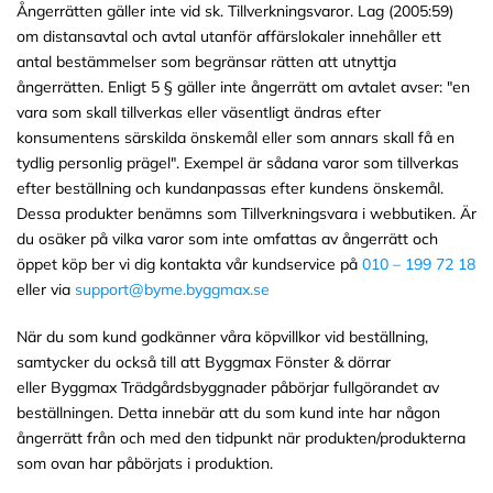
Ångerrätten gäller inte vid sk. Tillverkningsvaror. Lag (2005:59)
om distansavtal och avtal utanför affärslokaler innehåller ett
antal bestämmelser som begränsar rätten att utnyttja
ångerrätten. Enligt 5 § gäller inte ångerrätt om avtalet avser: "en
vara som skall tillverkas eller väsentligt ändras efter
konsumentens särskilda önskemål eller som annars skall få en
tydlig personlig prägel". Exempel är sådana varor som tillverkas
efter beställning och kundanpassas efter kundens önskemål.
Dessa produkter benämns som Tillverkningsvara i webbutiken. Är
du osäker på vilka varor som inte omfattas av ångerrätt och
öppet köp ber vi dig kontakta vår kundservice på
010 – 199 72 18
eller via
support@byme.byggmax.se
När du som kund godkänner våra köpvillkor vid beställning,
samtycker du också till att Byggmax Fönster & dörrar
eller Byggmax Trädgårdsbyggnader påbörjar fullgörandet av
beställningen. Detta innebär att du som kund inte har någon
ångerrätt från och med den tidpunkt när produkten/produkterna
som ovan har påbörjats i produktion.