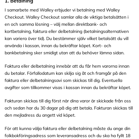
1. Betalning
I samarbete med Walley erbjuder vi betalning med Walley
Checkout. Walley Checkout samlar alla de viktiga betalsätten i
en och samma lösning – välj mellan direktbank- och
kortbetalning, faktura eller delbetalning (betalningsalternativen
kan variera över tid). Du bestämmer själv vilket betalsätt du vill
använda i kassan, innan du bekräftar köpet. Kort- och
bankbetalning sker smidigt utan att du behöver lämna sidan.
Faktura eller delbetalning innebär att du får hem varorna innan
du betalar. Förfallodatum kan skilja sig åt och framgår på den
faktura eller delbetalningsavi som skickas till dig. Eventuella
avgifter som tillkommer visas i kassan innan du bekräftar köpet.
Fakturan skickas till dig först när dina varor är skickade från oss
och sedan har du 30 dagar på dig att betala. Fakturan skickas till
den mejladress du angett vid köpet.
För att kunna välja faktura eller delbetalning måste du ange din
folkbokföringsadress som leveransadress och du ska ha fyllt 18