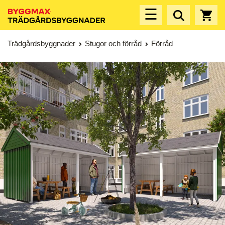
☰
Trädgårdsbyggnader
Stugor och förråd
Förråd