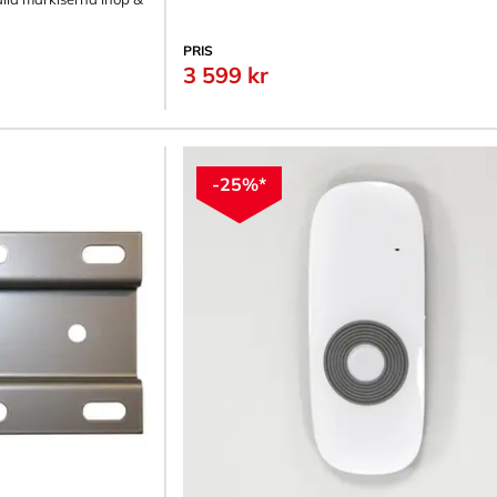
PRIS
3 599 kr
-25%*