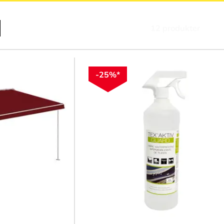
12
produkter
-25%*