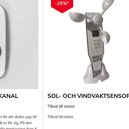
-25%*
-KANAL
SOL- OCH VINDVAKTSENSO
Tillval till motor
för att sköta upp till
Tillval till motor.
 & en för sig. På den
la markiserna ihop &