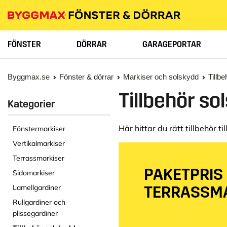
FÖNSTER
DÖRRAR
GARAGEPORTAR
Byggmax.se
Fönster & dörrar
Markiser och solskydd
Tillbe
Tillbehör so
Kategorier
Här hittar du rätt tillbehör ti
Fönstermarkiser
Vertikalmarkiser
Terrassmarkiser
PAKETPRIS
Sidomarkiser
TERRASSM
Lamellgardiner
Rullgardiner och
plissegardiner