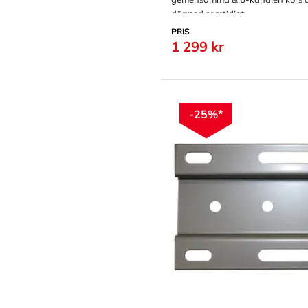
därmed samtidigt.
PRIS
1 299 kr
-25%*