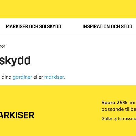
MARKISER OCH SOLSKYDD
INSPIRATION OCH STÖD
hör
lskydd
ll dina
gardiner
eller
markiser.
Spara 25%
när
passande tillbe
ARKISER
Gäller ej terrassm