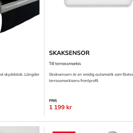
SKAKSENSOR
Till terrassmarkis
ed skyddstak. Längder
Skaksensorn är en smidig automatik som fäste
terrassmarkisens frontprofil.
PRIS
1 199 kr