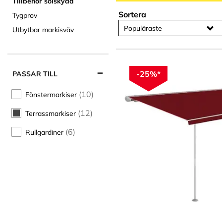
Tillbehör solskydd
Sortera
Tygprov
Populäraste
Utbytbar markisväv
-25%*
PASSAR TILL
(10)
Fönstermarkiser
(12)
Terrassmarkiser
(6)
Rullgardiner