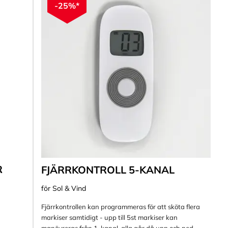
-25%*
R
FJÄRRKONTROLL 5-KANAL
för Sol & Vind
Fjärrkontrollen kan programmeras för att sköta flera
markiser samtidigt - upp till 5st markiser kan
manövreras från 1-kanal, alla går då upp och ned