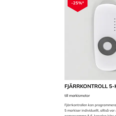
-25%*
FJÄRRKONTROLL 5
till markismotor
Fjärrkontrollen kan programmeras 
5 markiser individuellt, alltså var
gemensamma & 6-kanalen körs al