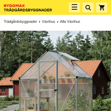
☰
Trädgårdsbyggnader
Växthus
Alla Växthus