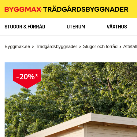
STUGOR & FÖRRÅD
UTERUM
VÄXTHUS
Byggmax.se
Trädgårdsbyggnader
Stugor och förråd
Attefa
-20%*