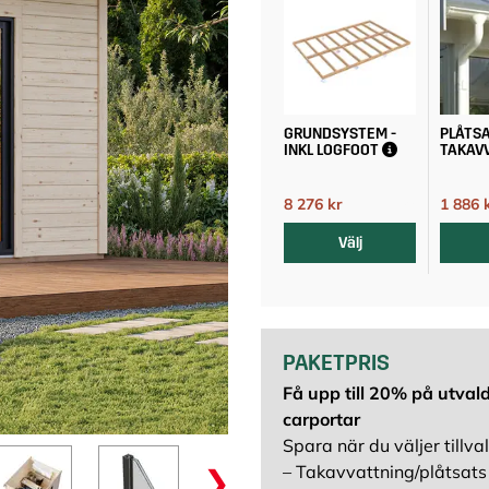
GRUNDSYSTEM -
PLÅTSA
INKL LOGFOOT
TAKAV
8 276 kr
1 886 
9 195 kr
Välj
PAKETPRIS
Få upp till 20% på utvald
carportar
Spara när du väljer tillval
– Takavvattning/plåtsats