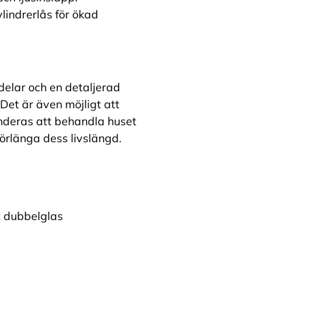
lindrerlås för ökad
elar och en detaljerad
 Det är även möjligt att
nderas att behandla huset
förlänga dess livslängd.
t dubbelglas