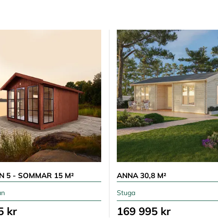
N 5 - SOMMAR 15 M²
ANNA 30,8 M²
an
Stuga
5 kr
169 995 kr