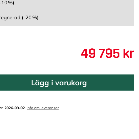
-10 %)
regnerad (-20 %)
49 795 kr
Lägg i varukorg
er:
2026-09-02
.
Info om leveranser