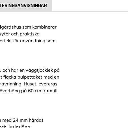
TERINGSANVISNINGAR
rädgårdshus som kombinerar
sytor och praktiska
perfekt för användning som
ru och har en väggtjocklek på
et flacka pulpettaket med en
enavrinning. Huset levereras
köverhäng på 60 cm framtill,
ade med 24 mm härdat
och ljusinsläpp.