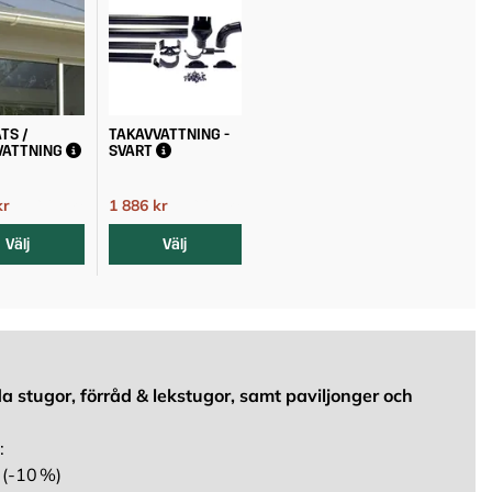
TS /
TAKAVVATTNING -
VATTNING
SVART
kr
1 886 kr
2 095 kr
2 095 kr
Välj
Välj
a stugor, förråd & lekstugor, samt paviljonger och
:
 (-10 %)