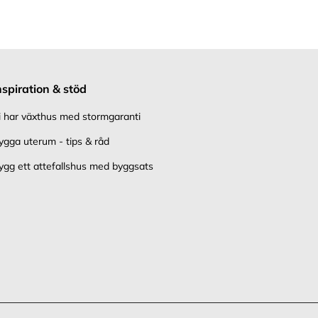
nspiration & stöd
i har växthus med stormgaranti
ygga uterum - tips & råd
ygg ett attefallshus med byggsats