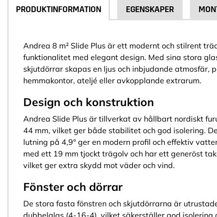
PRODUKTINFORMATION
EGENSKAPER
MON
Andrea 8 m² Slide Plus är ett modernt och stilrent t
funktionalitet med elegant design. Med sina stora gla
skjutdörrar skapas en ljus och inbjudande atmosfär, 
hemmakontor, ateljé eller avkopplande extrarum.
Design och konstruktion
Andrea Slide Plus är tillverkat av hållbart nordiskt fu
44 mm, vilket ger både stabilitet och god isolering. D
lutning på 4,9° ger en modern profil och effektiv vatt
med ett 19 mm tjockt trägolv och har ett generöst ta
vilket ger extra skydd mot väder och vind.
Fönster och dörrar
De stora fasta fönstren och skjutdörrarna är utrust
dubbelglas (4-16-4), vilket säkerställer god isolering 