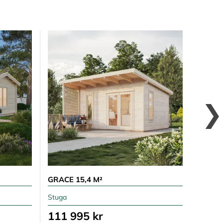
GRACE 15,4 M²
GRACE 
Stuga
Stuga
111 995 kr
84 5