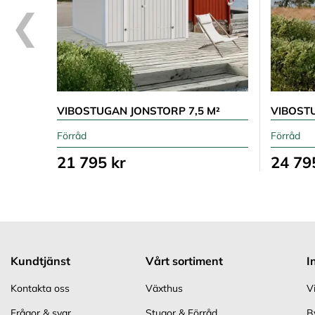
VIBOSTUGAN JONSTORP 7,5 M²
VIBOST
Förråd
Förråd
21 795 kr
24 79
Kundtjänst
Vårt sortiment
I
Kontakta oss
Växthus
V
Frågor & svar
Stugor & Förråd
B