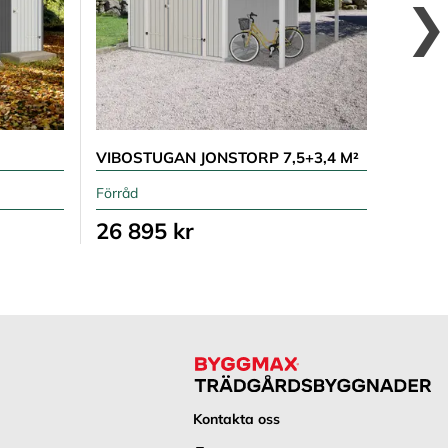
VIBOSTUGAN JONSTORP 7,5+3,4 M²
ELIAS 
Förråd
Förråd
26 895 kr
17 6
Kontakta oss