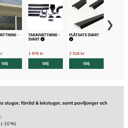
ATTNING -
TAKAVVATTNING -
PLÅTSATS SVART
PLÅTSATS
SVART
kr
1 976 kr
2 516 kr
2 516 kr
2 195 kr
2 195 kr
2 795 kr
Välj
Välj
Välj
Vä
a stugor, förråd & lekstugor, samt paviljonger och
:
 (-10 %)