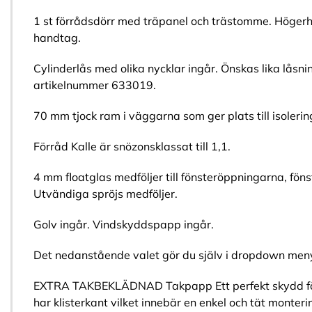
1 st förrådsdörr med träpanel och trästomme. Högerh
handtag.
Cylinderlås med olika nycklar ingår. Önskas lika låsning
artikelnummer 633019.
70 mm tjock ram i väggarna som ger plats till isolerin
Förråd Kalle är snözonsklassat till 1,1.
4 mm floatglas medföljer till fönsteröppningarna, fön
Utvändiga spröjs medföljer.
Golv ingår. Vindskyddspapp ingår.
Det nedanstående valet gör du själv i dropdown menyn
EXTRA TAKBEKLÄDNAD Takpapp Ett perfekt skydd fö
har klisterkant vilket innebär en enkel och tät monteri