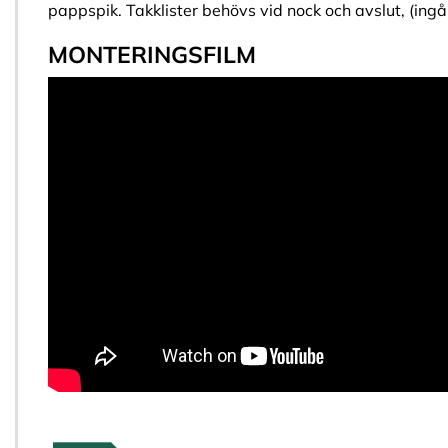
pappspik. Takklister behövs vid nock och avslut, (ingår
MONTERINGSFILM