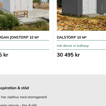
UGAN JONSTORP 10 M²
DALSTORP 10 M²
Inkl dörrar m ledhasp
5 kr
30 495 kr
nspiration & stöd
i har växthus med stormgaranti
ygga uterum - tips & råd