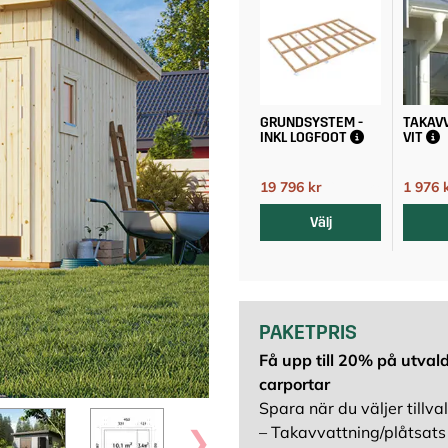
GRUNDSYSTEM -
TAKAVV
INKL LOGFOOT
VIT
19 796 kr
1 976 
21 995 kr
Välj
PAKETPRIS
Få upp till 20% på utvald
carportar
Spara när du väljer tillval
– Takavvattning/plåtsats