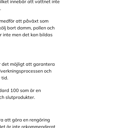
ket innebär att vattnet inte
.
 medför att påväxt som
kölj bort damm, pollen och
 inte men det kan bildas
 det möjligt att garantera
illverkningsprocessen och
tid.
dard 100 som är en
ch slutprodukter.
ra att göra en rengöring
 Det är inte rekommenderat