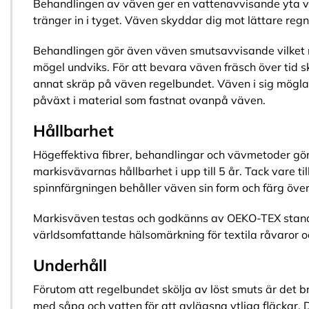
Behandlingen av väven ger en vattenavvisande yta vil
tränger in i tyget. Väven skyddar dig mot lättare regn
Behandlingen gör även väven smutsavvisande vilket
mögel undviks. För att bevara väven fräsch över tid s
annat skräp på väven regelbundet. Väven i sig möglar
påväxt i material som fastnat ovanpå väven.
Hållbarhet
Högeffektiva fibrer, behandlingar och vävmetoder gör
markisvävarnas hållbarhet i upp till 5 år. Tack vare t
spinnfärgningen behåller väven sin form och färg över 
Markisväven testas och godkänns av OEKO-TEX stan
världsomfattande hälsomärkning för textila råvaror o
Underhåll
Förutom att regelbundet skölja av löst smuts är det b
med såpa och vatten för att avlägsna ytliga fläckar.