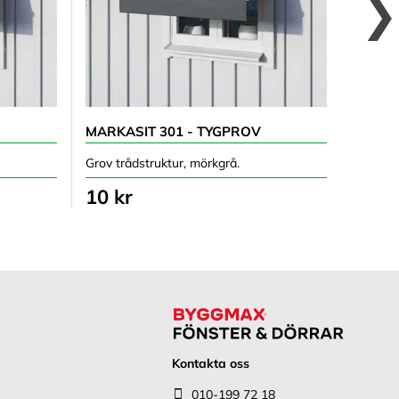
MARKASIT 301 - TYGPROV
OPAL 
Grov trådstruktur, mörkgrå.
Melera
10 kr
10 k
Kontakta oss
010-199 72 18