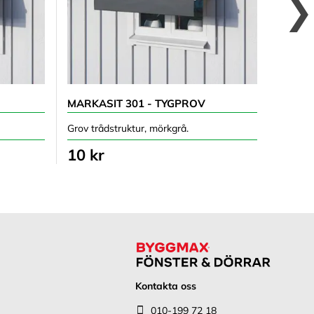
MARKASIT 301 - TYGPROV
OPAL 
Grov trådstruktur, mörkgrå.
Melera
10 kr
10 k
Kontakta oss
010-199 72 18