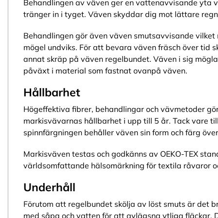
Behandlingen av väven ger en vattenavvisande yta vil
tränger in i tyget. Väven skyddar dig mot lättare regn
Behandlingen gör även väven smutsavvisande vilket
mögel undviks. För att bevara väven fräsch över tid s
annat skräp på väven regelbundet. Väven i sig möglar
påväxt i material som fastnat ovanpå väven.
Hållbarhet
Högeffektiva fibrer, behandlingar och vävmetoder gör
markisvävarnas hållbarhet i upp till 5 år. Tack vare t
spinnfärgningen behåller väven sin form och färg över 
Markisväven testas och godkänns av OEKO-TEX stan
världsomfattande hälsomärkning för textila råvaror o
Underhåll
Förutom att regelbundet skölja av löst smuts är det b
med såpa och vatten för att avlägsna ytliga fläckar.