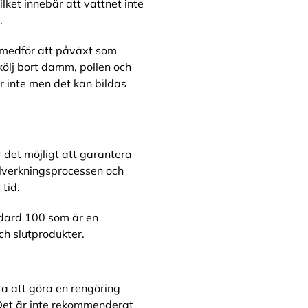
ket innebär att vattnet inte
.
 medför att påväxt som
kölj bort damm, pollen och
 inte men det kan bildas
 det möjligt att garantera
illverkningsprocessen och
tid.
dard 100 som är en
ch slutprodukter.
ra att göra en rengöring
 Det är inte rekommenderat