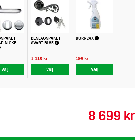
GSPAKET
BESLAGSPAKET
DÖRRVAX
D NICKEL
SVART B165
1 119 kr
199 kr
Välj
Välj
Välj
8 699 kr