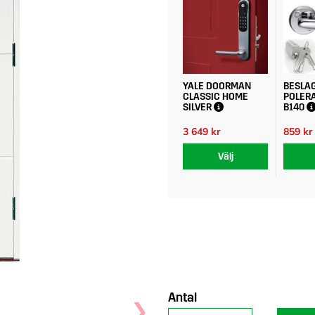
YALE DOORMAN
BESLA
CLASSIC HOME
POLERA
SILVER
B140
3 649 kr
859 kr
Välj
Antal