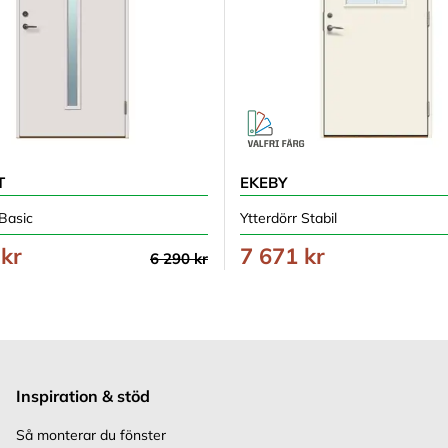
T
EKEBY
 Basic
Ytterdörr Stabil
 kr
7 671 kr
6 290 kr
Inspiration & stöd
Så monterar du fönster