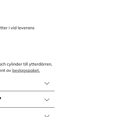
ter i vid leverans
 cylinder till ytterdörren,
ment av
beslagspaket.
?