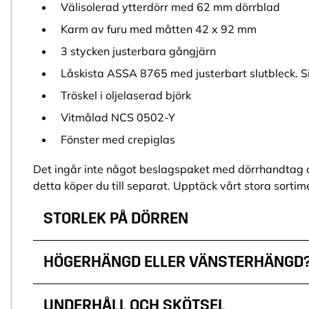
Välisolerad ytterdörr med 62 mm dörrblad
Karm av furu med måtten 42 x 92 mm
3 stycken justerbara gångjärn
Låskista ASSA 8765 med justerbart slutbleck. Sit
Tröskel i oljelaserad björk
Vitmålad NCS 0502-Y
Fönster med crepiglas
Det ingår inte något beslagspaket med dörrhandtag och
detta köper du till separat. Upptäck vårt stora sorti
STORLEK PÅ DÖRREN
HÖGERHÄNGD ELLER VÄNSTERHÄNGD
UNDERHÅLL OCH SKÖTSEL