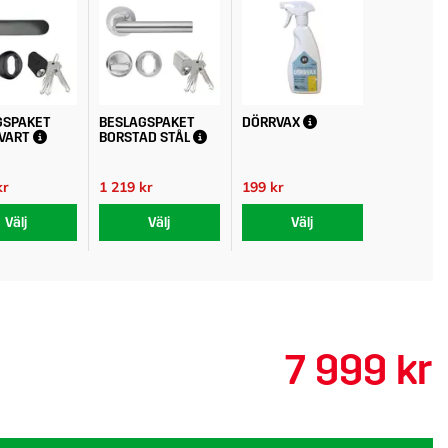
GSPAKET
BESLAGSPAKET
DÖRRVAX
VART
BORSTAD STÅL
kr
1 219 kr
199 kr
Välj
Välj
Välj
7 999 kr