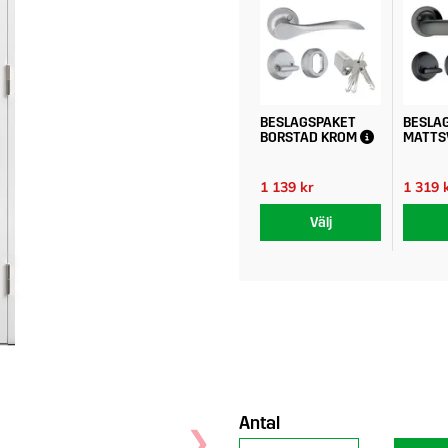
BESLAGSPAKET
BESLA
BORSTAD KROM
MATTS
1 139 kr
1 319 
Välj
Antal