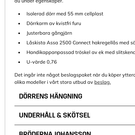
du under egenskaper.
Isolerad dörr med 55 mm cellplast
Dörrkarm av kvistfri furu
Justerbara gångjärn
Låskista Assa 2500 Connect hakregellås med sä
Handikappanpassad tröskel av ek med slitsken
U-värde 0,76
Det ingår inte något beslagspaket när du köper ytterd
olika modeller i vårt stora utbud av
beslag.
DÖRRENS HÄNGNING
UNDERHÅLL & SKÖTSEL
BRÖDERNA JOHANSSON