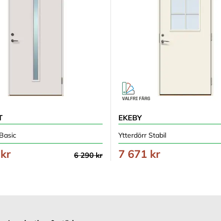
T
EKEBY
 Basic
Ytterdörr Stabil
 kr
7 671 kr
6 290 kr