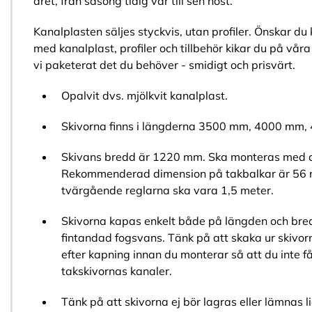
året, från säsong tidig vår till sen höst.
Kanalplasten säljes styckvis, utan profiler. Önskar d
med kanalplast, profiler och tillbehör kikar du på vår
vi paketerat det du behöver - smidigt och prisvärt.
Opalvit dvs. mjölkvit kanalplast.
Skivorna finns i längderna 3500 mm, 4000 mm
Skivans bredd är 1220 mm. Ska monteras med 
Rekommenderad dimension på takbalkar är 56 
tvärgående reglarna ska vara 1,5 meter.
Skivorna kapas enkelt både på längden och bre
fintandad fogsvans. Tänk på att skaka ur skivor
efter kapning innan du monterar så att du inte få
takskivornas kanaler.
Tänk på att skivorna ej bör lagras eller lämnas l