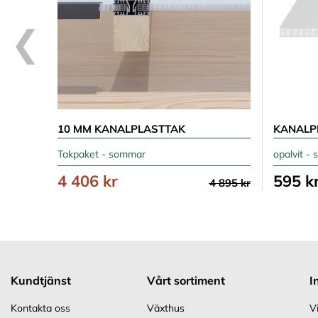
10 MM KANALPLASTTAK
Takpaket - sommar
opalvit -
4 406 kr
595 k
4 895 kr
Kundtjänst
Vårt sortiment
I
Kontakta oss
Växthus
V