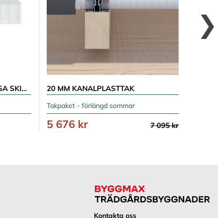
KANALPLASTTAK 20 MM LÖSA SKIVOR
20 MM KANALPLASTTAK
32 MM
Takpaket - förlängd sommar
Takpake
5 676 kr
7 11
7 095 kr
Kontakta oss