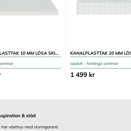
KANALPLASTTAK 10 MM LÖSA SKIVOR
 sommar
opalvit - förlängd sommar
r
1 499 kr
nspiration & stöd
i har växthus med stormgaranti