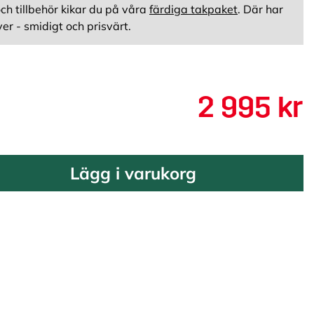
och tillbehör kikar du på våra
färdiga takpaket
. Där har
er - smidigt och prisvärt.
2 995 kr
Lägg i varukorg