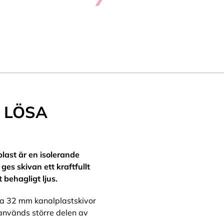
 LÖSA
plast är en isolerande
es skivan ett kraftfullt
 behagligt ljus.
sa 32 mm kanalplastskivor
används större delen av