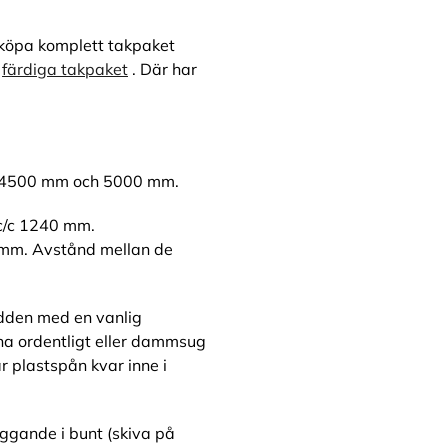
u köpa komplett takpaket
a
färdiga takpaket
. Där har
, 4500 mm och 5000 mm.
c/c 1240 mm.
mm. Avstånd mellan de
dden med en vanlig
na ordentligt eller dammsug
r plastspån kvar inne i
iggande i bunt (skiva på