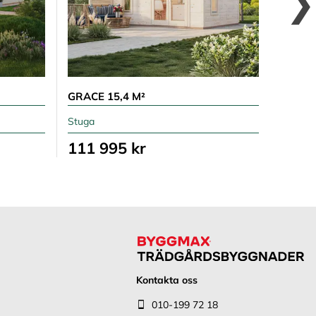
GRACE 15,4 M²
GRACE 
Stuga
Stuga
111 995 kr
84 5
Kontakta oss
010-199 72 18