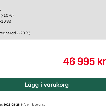
:
 (-10 %)
-10 %)
regnerad (-20 %)
46 995 kr
Lägg i varukorg
er:
2026-08-28
.
Info om leveranser