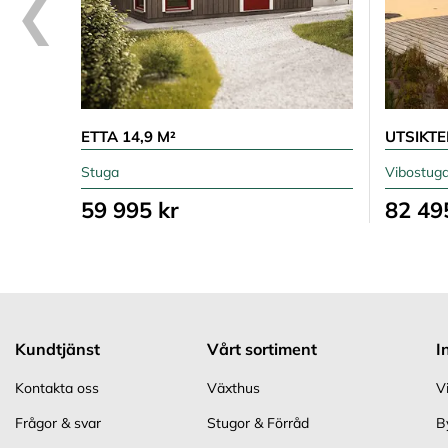
ETTA 14,9 M²
UTSIKTE
Stuga
Vibostug
59 995 kr
82 49
Kundtjänst
Vårt sortiment
I
Kontakta oss
Växthus
V
Frågor & svar
Stugor & Förråd
B