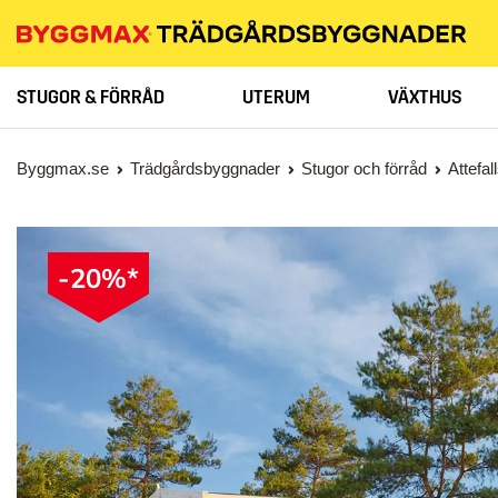
STUGOR & FÖRRÅD
UTERUM
VÄXTHUS
Byggmax.se
Trädgårdsbyggnader
Stugor och förråd
Attefa
-20%*