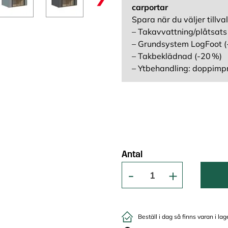
carportar
Spara när du väljer tillval
– Takavvattning/plåtsats
– Grundsystem LogFoot (
– Takbeklädnad (-20 %)
– Ytbehandling: doppimp
Antal
Beställ i dag så finns varan i lag