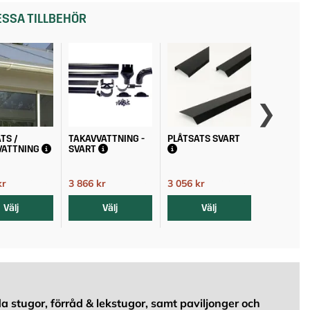
SSA TILLBEHÖR
TS /
TAKAVVATTNING -
PLÅTSATS SVART
PLÅTSATS
VATTNING
SVART
kr
3 866 kr
3 056 kr
3 056 kr
4 295 kr
4 295 kr
3 395 kr
Välj
Välj
Välj
Vä
a stugor, förråd & lekstugor, samt paviljonger och