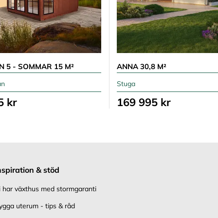
N 5 - SOMMAR 15 M²
ANNA 30,8 M²
an
Stuga
5 kr
169 995 kr
nspiration & stöd
i har växthus med stormgaranti
ygga uterum - tips & råd