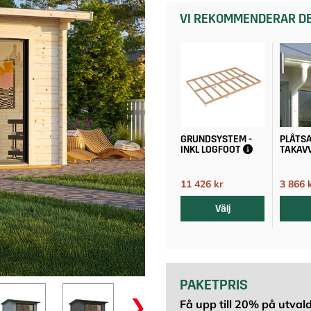
VI REKOMMENDERAR DE
GRUNDSYSTEM -
PLÅTSA
INKL LOGFOOT
TAKAV
11 426 kr
3 866 
12 695 kr
Välj
PAKETPRIS
Få upp till 20% på utvald