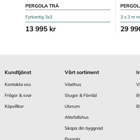
PERGOLA TRÄ
PERGOL
Fyrkantig 3x3
3 x 3 m m
13 995 kr
29 99
Kundtjänst
Vårt sortiment
I
Kontakta oss
Växthus
V
Frågor & svar
Stugor & Förråd
B
Köpvillkor
Uterum
B
Attefallshus
Skapa din byggnad
Pergola