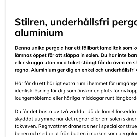
Stilren, underhållsfri pergo
aluminium
Denna unika pergola har ett fällbart lamelltak som 
lämnas öppet för att släppa in solen. Du har inte bara
eller skugga utan med taket stängt får du även en s
regna. Aluminium ger dig en enkel och underhållsfri 
Här får du ett härligt extra rum i hemmet för umgäng
idealisk lösning för dig som önskar en plats för avkopp
loungemöblerna eller härliga middagar runt långbordet 
Du får det bästa av två världar då de lamellförsedda
skyddat utrymme när det regnar eller om solen skiner
takveven. Regnvattnet dräneras ner i specialkonstrue
benen och sedan ut från botten i marken som pergolan