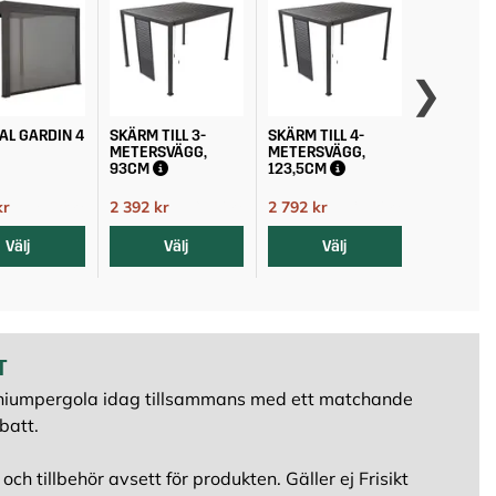
AL GARDIN 4
SKÄRM TILL 3-
SKÄRM TILL 4-
METERSVÄGG,
METERSVÄGG,
93CM
123,5CM
kr
2 392 kr
2 792 kr
239 kr
7 990 kr
2 990 kr
3 490 kr
Välj
Välj
Välj
Vä
T
iniumpergola idag tillsammans med ett matchande
batt.
och tillbehör avsett för produkten. Gäller ej Frisikt