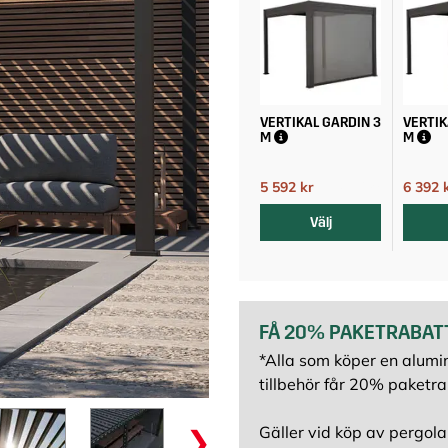
VERTIKAL GARDIN 3
VERTIK
M
M
5 592 kr
6 392 
6 990 kr
Välj
FÅ 20% PAKETRABAT
*Alla som köper en alum
tillbehör får 20% paketra
Gäller vid köp av pergola 