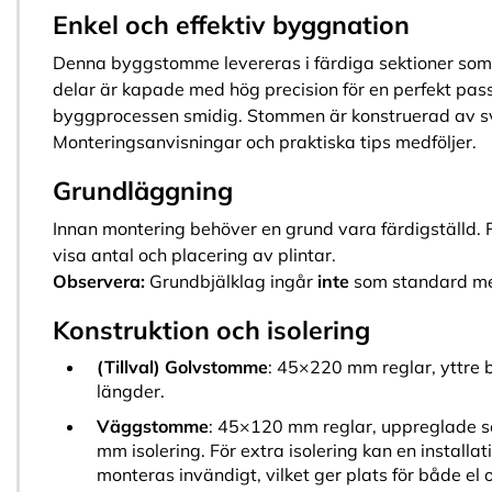
Enkel och effektiv byggnation
Denna byggstomme levereras i färdiga sektioner som
delar är kapade med hög precision för en perfekt pass
byggprocessen smidig. Stommen är konstruerad av sve
Monteringsanvisningar och praktiska tips medföljer.
Grundläggning
Innan montering behöver en grund vara färdigställd. R
visa antal och placering av plintar.
Observera:
Grundbjälklag ingår
inte
som standard men 
Konstruktion och isolering
(Tillval) Golvstomme
: 45×220 mm reglar, yttre b
längder.
Väggstomme
: 45×120 mm reglar, uppreglade s
mm isolering. För extra isolering kan en install
monteras invändigt, vilket ger plats för både el