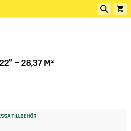
2° – 28,37 M²
SSA TILLBEHÖR