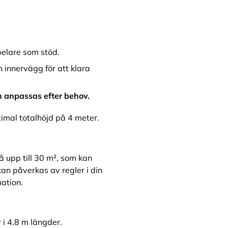
.
pelare som stöd.
n innervägg för att klara
n anpassas efter behov.
ximal totalhöjd på 4 meter.
 upp till 30 m², som kan
n påverkas av regler i din
ation.
 i 4,8 m längder.