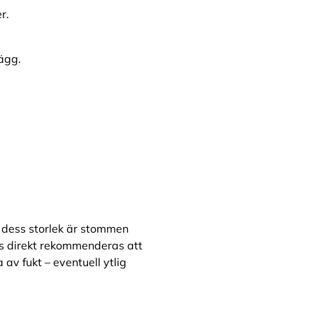
r.
ägg.
 dess storlek är stommen
as direkt rekommenderas att
v fukt – eventuell ytlig