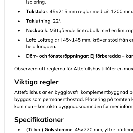
isolering.
Takstolar
: 45×215 mm reglar med c/c 1200 mm
Taklutning
: 22°.
Nockbalk
: Mittgående limträbalk med en limträ
Loft
: Loftreglar i 45×145 mm, kräver stöd från e
hela längden.
Dörr- och fönsteröppningar
:
Ej förberedda – ka
Observera att reglerna för Attefallshus tillåter en ma
Viktiga regler
Attefallshus är en bygglovsfri komplementbyggnad på
byggas som permanentbostad. Placering på tomten ka
kommun – kontakta byggnadsnämnden för mer inform
Specifikationer
(Tillval) Golvstomme
: 45×220 mm, yttre bärlinor