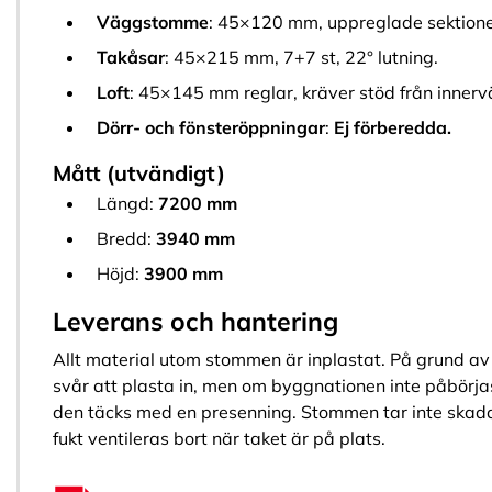
Väggstomme
: 45×120 mm, uppreglade sektione
Takåsar
: 45×215 mm, 7+7 st, 22° lutning.
Loft
: 45×145 mm reglar, kräver stöd från innerv
Dörr- och fönsteröppningar
:
Ej förberedda.
Mått (utvändigt)
Längd:
7200 mm
Bredd:
3940 mm
Höjd:
3900 mm
Leverans och hantering
Allt material utom stommen är inplastat. På grund av
svår att plasta in, men om byggnationen inte påbörj
den täcks med en presenning. Stommen tar inte skada a
fukt ventileras bort när taket är på plats.