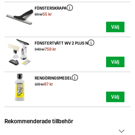
FÖNSTERSKRAPA
55 kr
69 kr
Välj
FÖNSTERTVÄTT WV 2 PLUS N
759 kr
949 kr
Välj
RENGÖRINGSMEDEL
87 kr
109 kr
Välj
Rekommenderade tillbehör