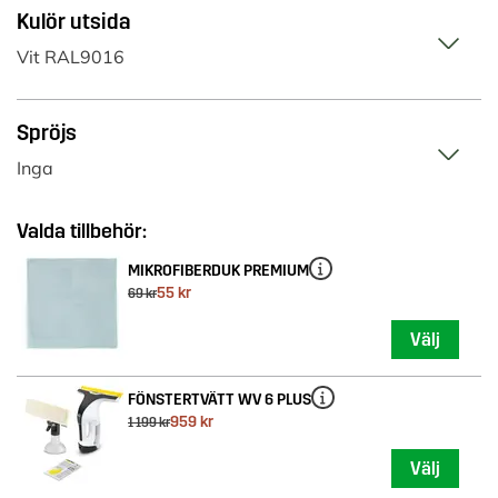
Kulör utsida
Vit RAL9016
Spröjs
Inga
MIKROFIBERDUK PREMIUM
55 kr
69 kr
Välj
FÖNSTERTVÄTT WV 6 PLUS
959 kr
1 199 kr
Välj