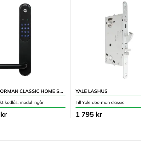
YALE DOORMAN CLASSIC HOME SVART
YALE LÅSHUS
skt kodlås, modul ingår
Till Yale doorman classic
 kr
1 795 kr