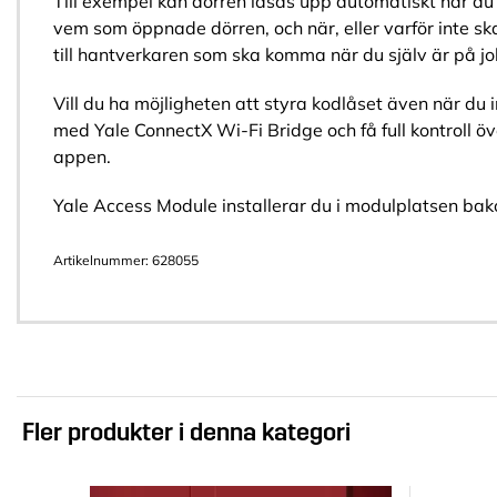
Till exempel kan dörren låsas upp automatiskt när du
vem som öppnade dörren, och när, eller varför inte s
till hantverkaren som ska komma när du själv är på j
Vill du ha möjligheten att styra kodlåset även när d
med Yale ConnectX Wi-Fi Bridge och få full kontroll ö
appen.
Yale Access Module installerar du i modulplatsen bako
Artikelnummer:
628055
Fler produkter i denna kategori