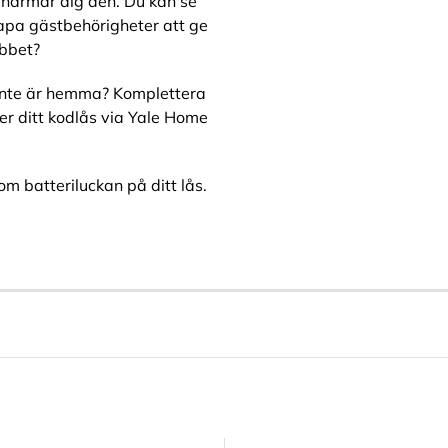
 närmar dig den. Du kan se
kapa gästbehörigheter att ge
obbet?
u inte är hemma? Komplettera
ver ditt kodlås via Yale Home
m batteriluckan på ditt lås.