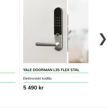
YALE DOORMAN L3S FLEX STÅL
YALE 
Elektroniskt kodlås
Elektro
5 490 kr
5 49