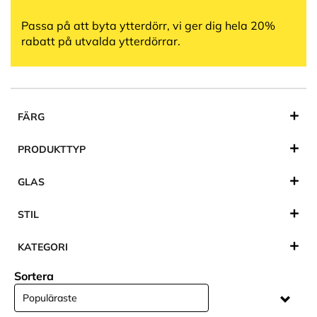
Passa på att byta ytterdörr, vi ger dig hela 20%
rabatt på utvalda ytterdörrar.
FÄRG
PRODUKTTYP
GLAS
STIL
KATEGORI
Sortera