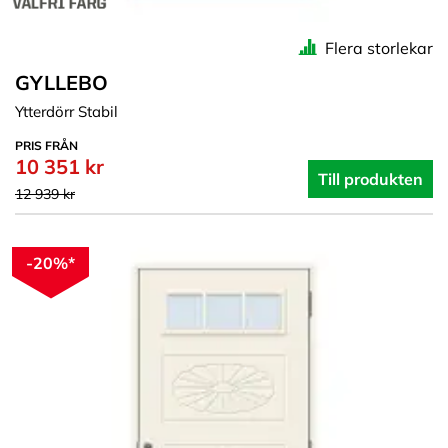
Flera storlekar
GYLLEBO
Ytterdörr Stabil
PRIS FRÅN
10 351 kr
Till produkten
12 939 kr
-20%*