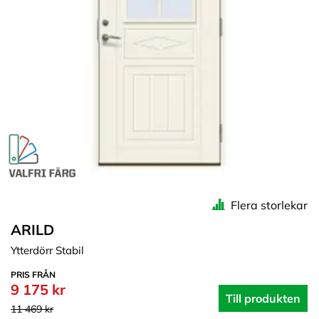
Flera storlekar
ARILD
Ytterdörr Stabil
PRIS FRÅN
9 175 kr
Till produkten
11 469 kr