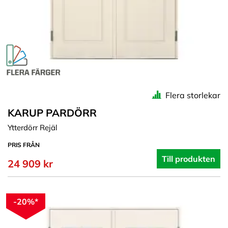
Flera storlekar
KARUP PARDÖRR
Ytterdörr Rejäl
PRIS FRÅN
Till produkten
24 909 kr
-20%*