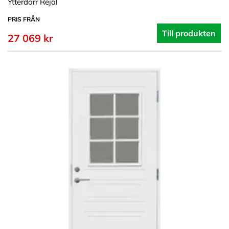
Ytterdörr Rejäl
PRIS FRÅN
Till produkten
27 069 kr