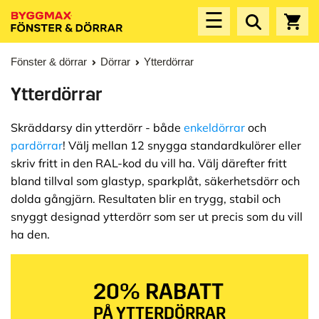
☰
Fönster & dörrar
Dörrar
Ytterdörrar
Ytterdörrar
Skräddarsy din ytterdörr - både
enkeldörrar
och
pardörrar
! Välj mellan 12 snygga standardkulörer eller
skriv fritt in den RAL-kod du vill ha. Välj därefter fritt
bland tillval som glastyp, sparkplåt, säkerhetsdörr och
dolda gångjärn. Resultaten blir en trygg, stabil och
snyggt designad ytterdörr som ser ut precis som du vill
ha den.
20% RABATT
PÅ YTTERDÖRRAR