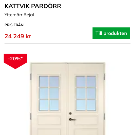
KATTVIK PARDÖRR
Ytterdörr Rejäl
PRIS FRÅN
Till produkten
24 249 kr
-20%*