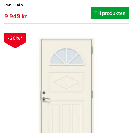
PRIS FRÅN
Till produkten
9 949 kr
-20%*